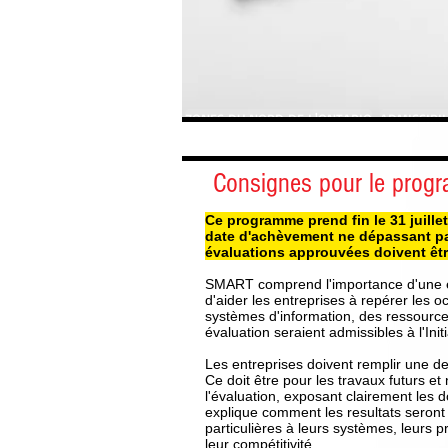
ZONES DU NORD DE L'ONTARIO
ADMISSIBIL
Consignes pour le prog
Ce programme prend fin le 31 juill
date d'achèvement ne dépassant pas
évaluations approuvées doivent êtr
SMART comprend l'importance d'une év
d'aider les entreprises à repérer les o
systèmes d'information, des ressourc
évaluation seraient admissibles à l'Init
Les entreprises doivent remplir une de
Ce doit être pour les travaux futurs e
l'évaluation, exposant clairement les 
explique comment les resultats seront
particulières à leurs systèmes, leurs 
leur compétitivité.