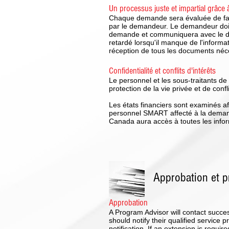
Un processus juste et impartial grâce à
Chaque demande sera évaluée de façon
par le demandeur. Le demandeur doit
demande et communiquera avec le de
retardé lorsqu'il manque de l'inform
réception de tous les documents néc
Confidentialité et conflits d'intérêts
Le personnel et les sous-traitants d
protection de la vie privée et de confli
Les états financiers sont examinés afin
personnel SMART affecté à la demande
Canada aura accès à toutes les info
Approbation et 
Approbation
A Program Advisor will contact succe
should notify their qualified service
notification. If an extension is requ