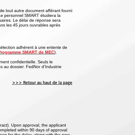
e tout autre document afférant fourni
 Le personnel SMART étudiera la
ires. Le délai de réponse sera
ans les 45 jours ouvrables après
sélection adhèrent à une entente de
du Programme SMART de MEC
).
ement confidentielle. Seuls le
s au dossier. FedNor d'Industrie
>>> Retour au haut de la page
ract). Upon approval, the applicant
completed within 90 days of approval
ason for the delay, along with the new