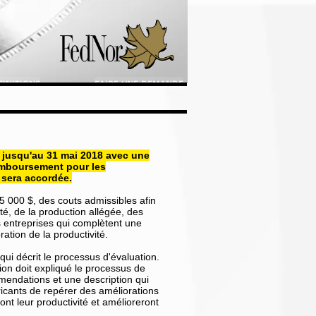
CME
FINITIONS
FAIRE UNE DEMANDE
AIDE
s
 jusqu'au 31 mai 2018 avec une
remboursement pour les
 sera accordée.
 000 $, des couts admissibles afin
té, de la production allégée, des
 entreprises qui complètent une
ration de la productivité.
ui décrit le processus d'évaluation.
ion doit expliqué le processus de
mmendations et une description qui
icants de repérer des améliorations
nt leur productivité et amélioreront