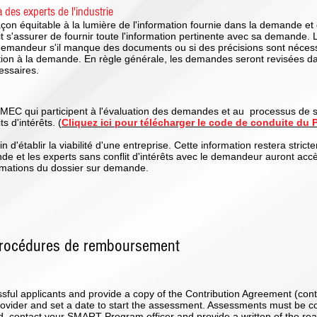
 des experts de l'industrie
 équitable à la lumière de l'information fournie dans la demande et d
 s'assurer de fournir toute l'information pertinente avec sa demande.
mandeur s'il manque des documents ou si des précisions sont nécessa
ation à la demande. En règle générale, les demandes seront revisées d
essaires.
e MEC qui participent à l'évaluation des demandes et au processus de 
ts d'intérêts. (
Cliquez ici pour télécharger le code de conduite 
 d'établir la viabilité d'une entreprise. Cette information restera strict
 et les experts sans conflit d'intérêts avec le demandeur auront accè
rmations du dossier sur demande.
procédures de remboursement
ssful applicants and provide a copy of the Contribution Agreement (cont
 provider and set a date to start the assessment. Assessments must be 
ired, contact your SMART Program officer and provide a written of the re