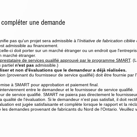
e compléter une demande
ifie pas qu'un projet sera admissible à l'
Initiative de fabrication ciblé
est admissible au financement.
elle-ci doit porter sur un marché étranger ou un endroit que l'entrepri
n marché étranger.
prestataire de services qualifié approuvé par le programme SMART
. (
 partiel
n'est pas
admissible.)
éaliser et non d'évaluations que le demandeur a déjà réalisées.
on (provenant du fournisseur de service qualifié) doit être fournie par 
 remise à SMART pour approbation et paiement final.
interviennent entre le demandeur et le fournisseur de service qualifié.
ur de service qualifié. SMART ne paiera pas directement le fournisseur 
qualité de l'évaluation. Si le demandeur n'est pas satisfait, il doit rect
ation est jugée satisfaisante et complète lorsque le rapport et la récl
 les demandes provenant de fabricants du Nord de l'Ontario. Veuillez v