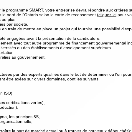
ur le programme SMART, votre entreprise devra répondre aux critères su
s le nord de l'Ontario selon la carte de recensement (
cliquez ici
pour voi
s ou plus.
iés par société.
e en train de mettre en place un projet qui fournira une possibilité d'e
té engagées avant la présentation de la candidature.
ancement avec tout autre programme de financement gouvernemental incl
versités ou des établissements d’enseignement supérieurs
rtation
reliés au gouvernement.
ctuées par des experts qualifiés dans le but de déterminer où l’on pour
nt être axées sur divers domaines, dont les suivants:
on ISO);
es certifications vertes);
roduction);
gma, les principes 5S;
organisationnelle;
croître la part de marché actuel ou à trouver de nouveaux débouchés);