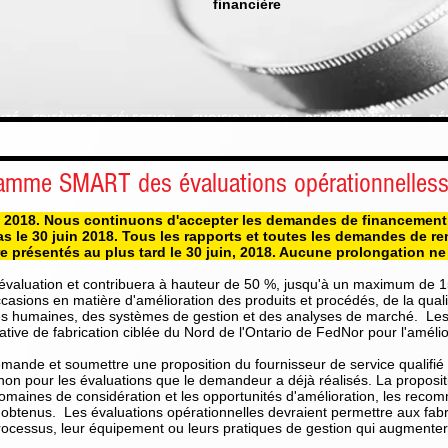
financière
ITÉ
CRITÈRES DE SÉLECTION
CHOISIR UN PSQ
REMBOURSEMENT
DÉ
ramme SMART des évaluations opérationnelles
et 2018. Nous continuons d'accepter les demandes de financement
 le 30 juin 2018. Tous les rapports et toutes les demandes de 
e présentés au plus tard le 30 juin, 2018. Aucune prolongation ne
aluation et contribuera à hauteur de 50 %, jusqu'à un maximum de 15
ccasions en matière d'amélioration des produits et procédés, de la quali
es humaines, des systèmes de gestion et des analyses de marché. Les
iative de fabrication ciblée du Nord de l'Ontario de FedNor pour l'amélio
mande et soumettre une proposition du fournisseur de service qualifié q
t non pour les évaluations que le demandeur a déjà réalisés. La proposit
domaines de considération et les opportunités d'amélioration, les reco
 obtenus. Les évaluations opérationnelles devraient permettre aux fabr
processus, leur équipement ou leurs pratiques de gestion qui augmentero